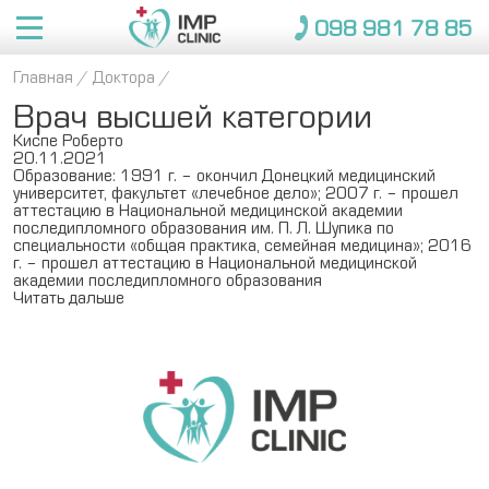
098 981 78 85
Главная
/
Доктора
/
Об IMP
Врач высшей категории
Услуги
О нас
Киспе Роберто
20.11.2021
Врачи
Образование: 1991 г. – окончил Донецкий медицинский
Преимущества
университет, факультет «лечебное дело»; 2007 г. – прошел
аттестацию в Национальной медицинской академии
Консультации
Консультации
Медкомиссия 
Справки для 
Застрахованным
Взрослые
последипломного образования им. П. Л. Шупика по
Новости
для моряков
поступлений
специальности «общая практика, семейная медицина»; 2016
Отзывы
Вакцинации
Вакцинация 
Страховые кампании
г. – прошел аттестацию в Национальной медицинской
детей
Справки для 
Вакансии
академии последипломного образования
Контакты
Читать дальше
Пакеты
заведений
Медицинские страховки
Пакеты
098 981 78 85
Дети
ЗАПИСАТЬСЯ