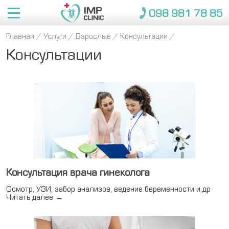
098 981 78 85
Главная
/
Услуги
/
Взрослые /
Консультации /
Об IMP
Консультации
Услуги
О нас
Врачи
Преимущества
Консультации
Консультации
Медкомиссия 
Справки для 
Застрахованным
Взрослые
Новости
для моряков
поступлений
Отзывы
Вакцинации
Вакцинация 
Страховые кампании
детей
Справки для 
Вакансии
Контакты
Пакеты
заведений
Медицинские страховки
Пакеты
098 981 78 85
Консультация врача гинеколога
Дети
Осмотр, УЗИ, забор анализов, ведение беременности и др
ЗАПИСАТЬСЯ
Читать далее
→