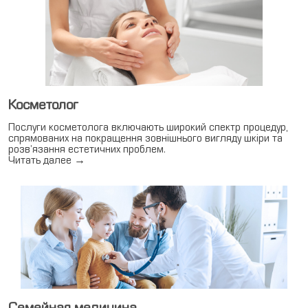
Медкомиссии
RU
UA
EN
Косметолог
Послуги косметолога включають широкий спектр процедур,
Медсправки
спрямованих на покращення зовнішнього вигляду шкіри та
розв’язання естетичних проблем.
Читать далее
→
Семейная медицина