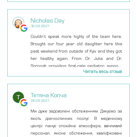
же удаленно и в 12 ночи :) Личные приемы
приходят вообще всегда на высшем уровне.
Nicholas Day
Если не знаете к какому врачу-гинекологу идти
30.06.2021
на осмотр или с женскими проблемами -
смело можете обращаться к этому
Couldn’t speak more highly of the team here.
специалисту.
Brought our four year old daughter here this
past weekend from outside of Kyiv and they got
her healthy again. From Dr. Julia and Dr.
Soroosh providing first-rate pediatric support
Читать весь отзыв
for our daughter, to the attentive, professional,
and kid-whispering nursing staff, we got top-
class care all the way through. Definitely don’t
Тетяна Копча
want to have to come back, but if we need them
26.06.2021
I feel better knowing they’re around.
Ми дуже задоволені обстеженням. Дякуємо за
якість діагностичних послуг. В медичному
центрі панує спокійна атмосфера, ввічливий
персонал, якісне обстеження, кваліфіковані