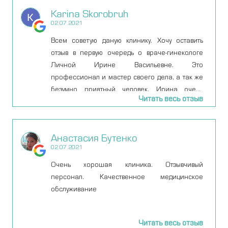
Karina Skorobruh
02.07.2021
Всем советую даную клинику. Хочу оставить
отзыв в первую очередь о враче-гинекологе
Личной Ирине Васильевне. Это
профессионал и мастер своего дела, а так же
безумно приятный человек. Ирина очень
Читать весь отзыв
квалифицированный специалист и с
уверенностью могу ее рекомендовать всем. В
Киеве посещала много клиник и врачей-
Анастасия Бутенко
гинекологов и каждый раз у меня было много
02.07.2021
вопросов после приемов и зачастую
оставалась не довольной. И когда попала к
Очень хорошая клиника. Отзывчивый
Ирине, поняла, что наконец-то нашла своего
персонал. Качественное медицинское
специалиста ( грамотного и
обслуживание
квалифицированного), к которому буду всегда
идти. Хочу отметить что всегда получала
Читать весь отзыв
рекомендации и ответы на свои вопросы так