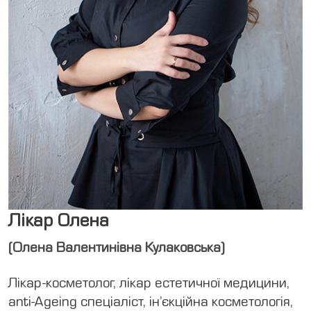
Медкомісії
UA
RU
EN
Меддовідки
Лікар Олена
(Олена Валентинівна Кулаковська)
Лікар-косметолог, лікар естетичної медицини,
anti-Ageing спеціаліст, ін’єкційна косметологія,