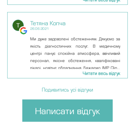
for our daughter, to the attentive, professional,
and kid-whispering nursing staff, we got top-
class care all the way through. Definitely don’t
Тетяна Копча
want to have to come back, but if we need them
26.06.2021
I feel better knowing they’re around.
Ми дуже задоволені обстеженням. Дякуємо за
якість діагностичних послуг. В медичному
центрі панує спокійна атмосфера, ввічливий
персонал, якісне обстеження, кваліфіковані
лікарі, новітнє обладнання. Бажаємо IMP Clinic
Читати весь відгук
процвітання.
Подивитись усі відгуки
Написати відгук