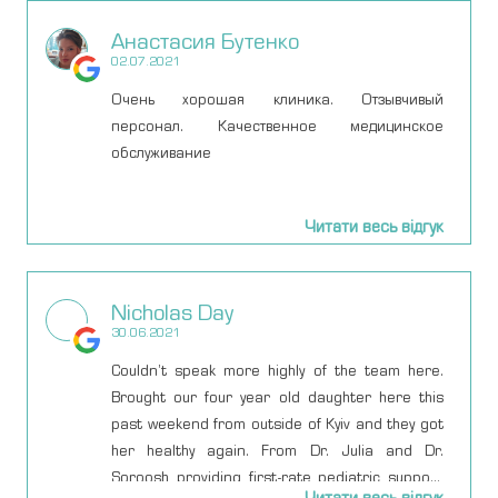
Киеве посещала много клиник и врачей-
Анастасия Бутенко
гинекологов и каждый раз у меня было много
02.07.2021
вопросов после приемов и зачастую
оставалась не довольной. И когда попала к
Очень хорошая клиника. Отзывчивый
Ирине, поняла, что наконец-то нашла своего
персонал. Качественное медицинское
специалиста ( грамотного и
обслуживание
квалифицированного), к которому буду всегда
идти. Хочу отметить что всегда получала
Читати весь відгук
рекомендации и ответы на свои вопросы так
же удаленно и в 12 ночи :) Личные приемы
приходят вообще всегда на высшем уровне.
Nicholas Day
Если не знаете к какому врачу-гинекологу идти
30.06.2021
на осмотр или с женскими проблемами -
смело можете обращаться к этому
Couldn’t speak more highly of the team here.
специалисту.
Brought our four year old daughter here this
past weekend from outside of Kyiv and they got
her healthy again. From Dr. Julia and Dr.
Soroosh providing first-rate pediatric support
Читати весь відгук