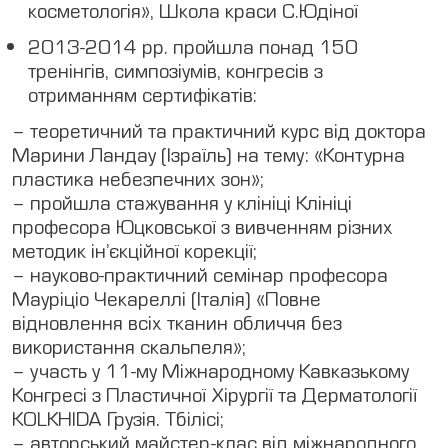
косметологія», Школа краси С.Юдіної
2013-2014 рр. пройшла понад 150
тренінгів, симпозіумів, конгресів з
отриманням сертифікатів:
– теоретичний та практичний курс від доктора
Марини Ландау (Ізраїль) на тему: «Контурна
пластика небезпечних зон»;
– пройшла стажування у клініці Клініці
професора Юцковської з вивченням різних
методик ін’єкційної корекції;
– науково-практичний семінар професора
Мауріціо Чекареллі (Італія) «Повне
відновлення всіх тканин обличчя без
використання скальпеля»;
– участь у 11-му Міжнародному Кавказькому
Конгресі з Пластичної Хірургії та Дерматології
KOLKHIDA Грузія. Тбілісі;
– авторський майстер-клас від міжнародного