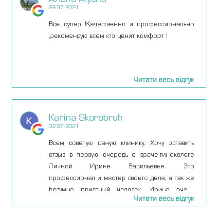
29.07.2021
Все супер !Качественно и профессионально
,рекомендую всем кто ценит комфорт !
Читати весь відгук
Karina Skorobruh
02.07.2021
Всем советую даную клинику. Хочу оставить
отзыв в первую очередь о враче-гинекологе
Личной Ирине Васильевне. Это
профессионал и мастер своего дела, а так же
безумно приятный человек. Ирина очень
Читати весь відгук
квалифицированный специалист и с
уверенностью могу ее рекомендовать всем. В