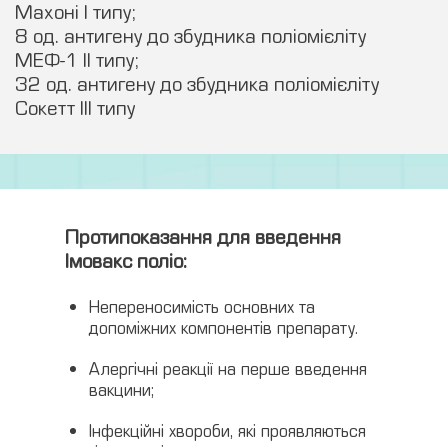
Махоні I типу;
8 од. антигену до збудника поліомієліту
МЕФ-1 II типу;
32 од. антигену до збудника поліомієліту
Сокетт III типу
Протипоказання для введення
Імовакс поліо:
Непереносимість основних та
допоміжних компонентів препарату.
Алергічні реакції на перше введення
вакцини;
Інфекційні хвороби, які проявляються