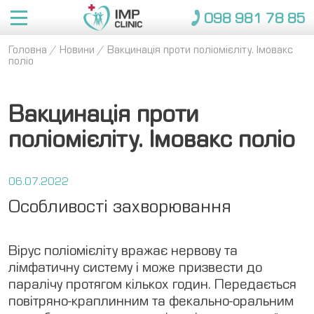
098 981 78 85
Головна
/
Новини
/
Вакцинація проти поліомієліту. Імовакс
Про IMP
поліо
Послуги
Про нас
Вакцинація проти
Лікарі
Переваги
поліомієліту. Імовакс поліо
Консультації
Консультації
Медкомісія 
Довідки 
Застрахованим
Дорослі
Новини
для моряків
для вступу
Відгуки
Вакцинації
Вакцинація 
Страхові компанії
дітей
Довідки 
Вакансії
06.07.2022
Контакти
Пакети
для 
Медичні страховки
Особливості захворювання
Пакети
закладів
098 981 78 85
Діти
Вірус поліомієліту вражає нервову та
ЗАПИСАТИСЯ
лімфатичну систему і може призвести до
паралічу протягом кількох годин. Передається
повітряно-краплинним та фекально-оральним