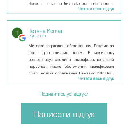
Soroosh providing first-rate pediatric support
Читати весь відгук
for our daughter, to the attentive, professional,
and kid-whispering nursing staff, we got top-
class care all the way through. Definitely don’t
Тетяна Копча
want to have to come back, but if we need them
26.06.2021
I feel better knowing they’re around.
Ми дуже задоволені обстеженням. Дякуємо за
якість діагностичних послуг. В медичному
центрі панує спокійна атмосфера, ввічливий
персонал, якісне обстеження, кваліфіковані
лікарі, новітнє обладнання. Бажаємо IMP Clinic
Читати весь відгук
процвітання.
Подивитись усі відгуки
Написати відгук