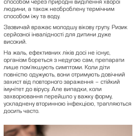
способом через природні виділення хворої
людини, а також необроблену термічним
Медкомісії
способом їжу та воду.
UA
Зазвичай вражає молодшу вікову групу. Ризик
RU
серйозної інвалідності для дитини дуже
високий.
EN
На жаль, ефективних ліків досі не існує,
Меддовідки
організм бореться з недугою сам, препарати
лише пом’якшують симптоми. Коли діти
повністю одужують, вони отримують довічний
захист від повторного зараження – стійкий
імунітет до вірусу. Але випадки, коли
захворювання перейшло у важку форму,
ускладнену вторинною інфекцією, трапляються
досить часто.