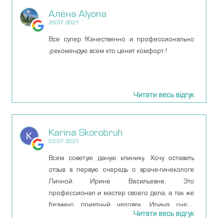
Алёна Alyona
29.07.2021
Все супер !Качественно и профессионально
,рекомендую всем кто ценит комфорт !
Читати весь відгук
Karina Skorobruh
02.07.2021
Всем советую даную клинику. Хочу оставить
отзыв в первую очередь о враче-гинекологе
Личной Ирине Васильевне. Это
профессионал и мастер своего дела, а так же
безумно приятный человек. Ирина очень
Читати весь відгук
квалифицированный специалист и с