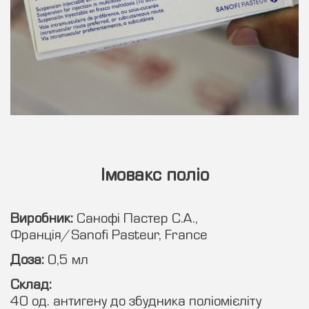
Імовакс поліо
Виробник:
Санофі Пастер С.A.,
Франція/Sanofi Pasteur, France
Доза:
0,5 мл
Склад:
40 од. антигену до збудника поліомієліту