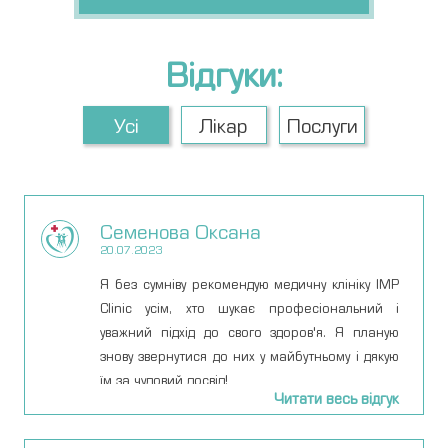
Відгуки:
Усі
Лікар
Послуги
Семенова Оксана
20.07.2023
Я без сумніву рекомендую медичну клініку IMP
Clinic усім, хто шукає професіональний і
уважний підхід до свого здоров'я. Я планую
знову звернутися до них у майбутньому і дякую
їм за чудовий досвід!
Читати весь відгук