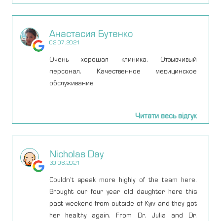
уверенностью могу ее рекомендовать всем. В
Киеве посещала много клиник и врачей-
Анастасия Бутенко
гинекологов и каждый раз у меня было много
02.07.2021
вопросов после приемов и зачастую
оставалась не довольной. И когда попала к
Очень хорошая клиника. Отзывчивый
Ирине, поняла, что наконец-то нашла своего
персонал. Качественное медицинское
специалиста ( грамотного и
обслуживание
квалифицированного), к которому буду всегда
идти. Хочу отметить что всегда получала
Читати весь відгук
рекомендации и ответы на свои вопросы так
же удаленно и в 12 ночи :) Личные приемы
приходят вообще всегда на высшем уровне.
Nicholas Day
Если не знаете к какому врачу-гинекологу идти
30.06.2021
на осмотр или с женскими проблемами -
смело можете обращаться к этому
Couldn’t speak more highly of the team here.
специалисту.
Brought our four year old daughter here this
past weekend from outside of Kyiv and they got
her healthy again. From Dr. Julia and Dr.