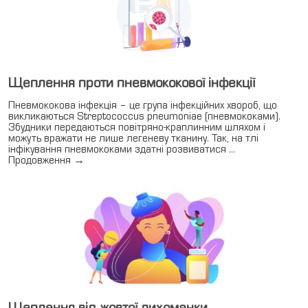
Щеплення проти пневмококової інфекції
Пневмококова інфекція – це група інфекційних хвороб, що
викликаються Streptococcus pneumoniae (пневмококами).
Збудники передаються повітряно-краплинним шляхом і
можуть вражати не лише легеневу тканину. Так, на тлі
інфікування пневмококами здатні розвиватися …
Продовження
→
Щеплення від жовтої лихоманки