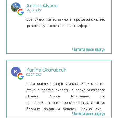
Алёна Alyona
29.07.2021
Все супер !Качественно и профессионально
,рекомендую всем кто ценит комфорт !
Читати весь відгук
Karina Skorobruh
02.07.2021
Всем советую даную клинику. Хочу оставить
отзыв в первую очередь о враче-гинекологе
Личной Ирине Васильевне. Это
профессионал и мастер своего дела, а так же
безумно приятный человек. Ирина очень
Читати весь відгук
квалифицированный специалист и с