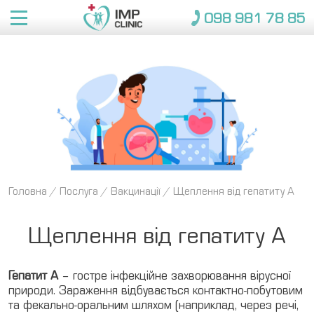
098 981 78 85
Про IMP
Послуги
Про нас
Лікарі
Переваги
Консультації
Консультації
Медкомісія 
Довідки 
Застрахованим
Дорослі
Новини
для моряків
для вступу
Відгуки
Вакцинації
Вакцинація 
Страхові компанії
дітей
Довідки 
Вакансії
Контакти
Головна
/
Послуга
/
Вакцинації
/
Щеплення від гепатиту A
Пакети
для 
Медичні страховки
Пакети
закладів
098 981 78 85
Щеплення від гепатиту A
Діти
ЗАПИСАТИСЯ
Гепатит A
– гостре інфекційне захворювання вірусної
природи. Зараження відбувається контактно-побутовим
та фекально-оральним шляхом (наприклад, через речі,