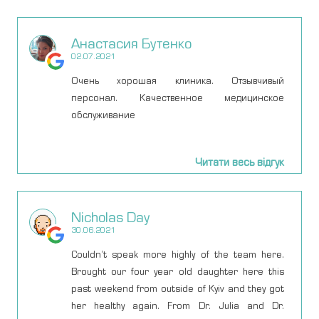
уверенностью могу ее рекомендовать всем. В
Киеве посещала много клиник и врачей-
Анастасия Бутенко
гинекологов и каждый раз у меня было много
02.07.2021
вопросов после приемов и зачастую
оставалась не довольной. И когда попала к
Очень хорошая клиника. Отзывчивый
Ирине, поняла, что наконец-то нашла своего
персонал. Качественное медицинское
специалиста ( грамотного и
обслуживание
квалифицированного), к которому буду всегда
идти. Хочу отметить что всегда получала
Читати весь відгук
рекомендации и ответы на свои вопросы так
же удаленно и в 12 ночи :) Личные приемы
приходят вообще всегда на высшем уровне.
Nicholas Day
Если не знаете к какому врачу-гинекологу идти
30.06.2021
на осмотр или с женскими проблемами -
смело можете обращаться к этому
Couldn’t speak more highly of the team here.
специалисту.
Brought our four year old daughter here this
past weekend from outside of Kyiv and they got
her healthy again. From Dr. Julia and Dr.