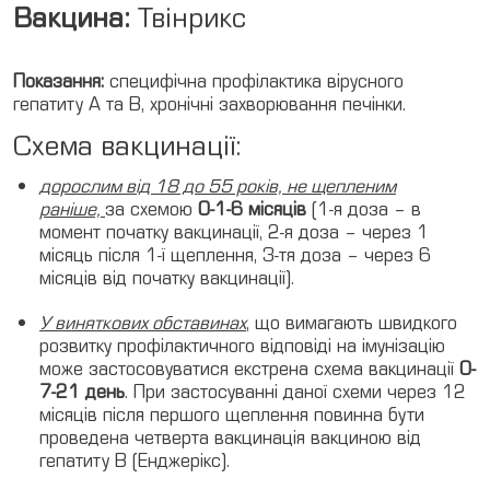
Вакцина:
Твінрикс
Показання:
специфічна профілактика вірусного
гепатиту A та В, хронічні захворювання печінки.
Схема вакцинації:
дорослим від 18 до 55 років, не щепленим
раніше,
за схемою
0-1-6 місяців
(1-я доза – в
момент початку вакцинації, 2-я доза – через 1
місяць після 1-ї щеплення, 3-тя доза – через 6
місяців від початку вакцинації).
У виняткових обставинах
, що вимагають швидкого
розвитку профілактичного відповіді на імунізацію
може застосовуватися екстрена схема вакцинації
0-
7-21 день
. При застосуванні даної схеми через 12
місяців після першого щеплення повинна бути
проведена четверта вакцинація вакциною від
гепатиту В (Енджерікс).