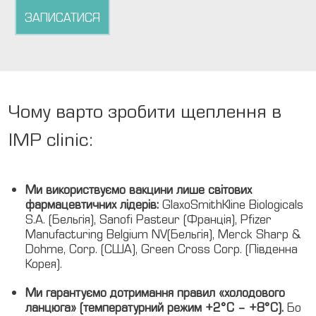
ЗАПИСАТИСЯ
Чому варто зробити щеплення в
IMP clinic:
Ми використвуємо вакцини лише світових
фармацевтичних лідерів:
GlaxoSmithKline Biologicals
S.A. (Бельгія), Sanofi Pasteur (Франція), Pfizer
Manufacturing Belgium NV(Бельгія), Merck Sharp &
Dohme, Corp. (США), Green Cross Corp. (Південна
Корея).
Ми гарантуємо дотримання правил «холодового
ланцюга» (температурний режим +2°
C – +8°
C).
Бо