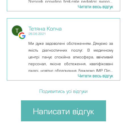
Soroosh providing first-rate pediatric support
Читати весь відгук
for our daughter, to the attentive, professional,
and kid-whispering nursing staff, we got top-
class care all the way through. Definitely don’t
Тетяна Копча
want to have to come back, but if we need them
26.06.2021
I feel better knowing they’re around.
Ми дуже задоволені обстеженням. Дякуємо за
якість діагностичних послуг. В медичному
центрі панує спокійна атмосфера, ввічливий
персонал, якісне обстеження, кваліфіковані
лікарі, новітнє обладнання. Бажаємо IMP Clinic
Читати весь відгук
процвітання.
Подивитись усі відгуки
Написати відгук