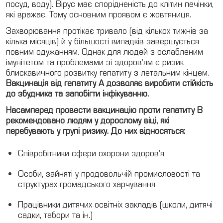
посуд, воду). Вірус має спорідненість до клітин печінки,
які вражає. Тому основним проявом є жовтяниця.
Медкомісії
Захворювання протікає тривало (від кількох тижнів за
UA
кілька місяців) й у більшості випадків завершується
RU
повним одужанням. Однак для людей з ослабленим
імунітетом та проблемами зі здоров’ям є ризик
блискавичного розвитку гепатиту з летальним кінцем.
EN
Вакцинація від гепатиту A дозволяє виробити стійкість
до збудника та запобігти інфікуванню.
Меддовідки
Насамперед провести вакцинацію проти гепатиту В
рекомендовано людям у дорослому віці, які
перебувають у групі ризику. До них відносяться:
Співробітники сфери охорони здоров’я
Особи, зайняті у продовольчій промисловості та
структурах громадського харчування
Працівники дитячих освітніх закладів (школи, дитячі
садки, табори та ін.)