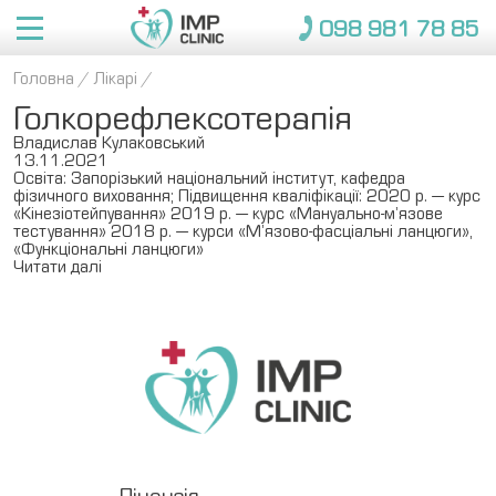
098 981 78 85
Головна
/
Лікарі
/
Про IMP
Голкорефлексотерапія
Послуги
Про нас
Владислав Кулаковський
13.11.2021
Лікарі
Освіта: Запорізький національний інститут, кафедра
Переваги
фізичного виховання; Підвищення кваліфікації: 2020 р. — курс
«Кінезіотейпування» 2019 р. — курс «Мануально-м’язове
Консультації
Консультації
Медкомісія 
Довідки 
Застрахованим
Дорослі
тестування» 2018 р. — курси «М’язово-фасціальні ланцюги»,
Новини
для моряків
для вступу
«Функціональні ланцюги»
Відгуки
Вакцинації
Вакцинація 
Страхові компанії
Читати далі
дітей
Довідки 
Вакансії
Контакти
Пакети
для 
Медичні страховки
Пакети
закладів
098 981 78 85
Діти
ЗАПИСАТИСЯ
Ліцензія