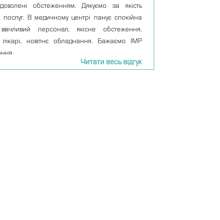
оволені обстеженням. Дякуємо за якість
х послуг. В медичному центрі панує спокійна
ввічливий персонал, якісне обстеження,
і лікарі, новітнє обладнання. Бажаємо IMP
ання.
Читати весь відгук