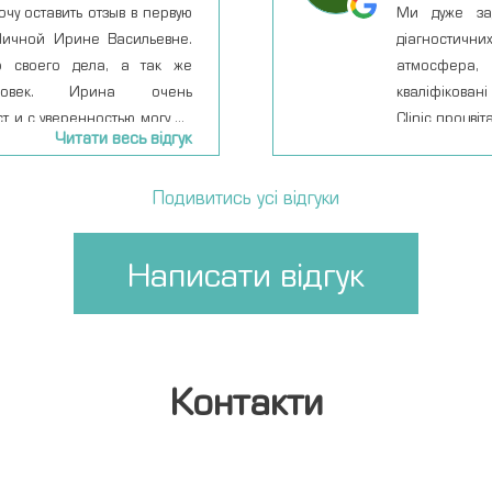
очу оставить отзыв в первую
Ми дуже зад
Личной Ирине Васильевне.
діагностични
 своего дела, а так же
атмосфера, 
ловек. Ирина очень
кваліфікован
 и с уверенностью могу ее
Clinic процвіт
Читати весь відгук
 посещала много клиник и
Подивитись усі відгуки
Написати відгук
Контакти