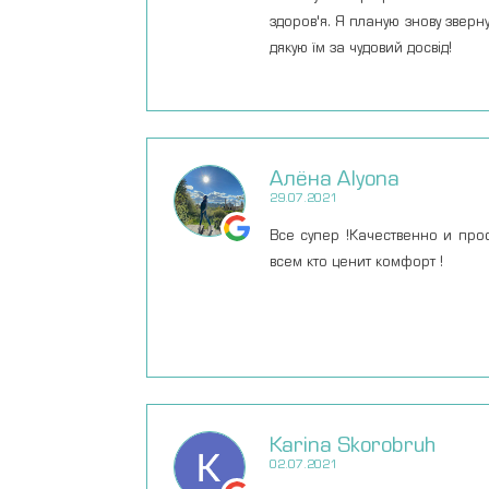
здоров'я. Я планую знову зверну
дякую їм за чудовий досвід!
Алёна Alyona
29.07.2021
Все супер !Качественно и пр
всем кто ценит комфорт !
Karina Skorobruh
02.07.2021