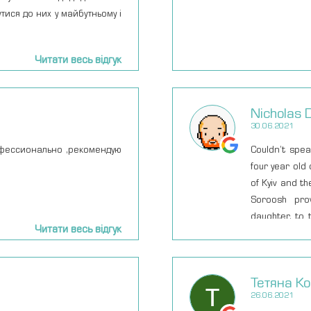
свои вопрос
тися до них у майбутньому і
приемы прихо
не знаете к 
Читати весь відгук
женскими п
этому специал
Nicholas 
30.06.2021
офессионально ,рекомендую
Couldn’t spe
four year old
of Kyiv and th
Soroosh prov
daughter, to 
Читати весь відгук
nursing staff
Definitely do
them I feel b
Тетяна К
26.06.2021