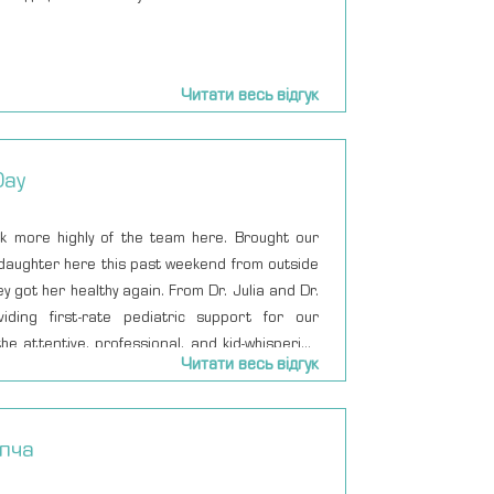
ы так же удаленно и в 12 ночи :) Личные
дят вообще всегда на высшем уровне. Если
какому врачу-гинекологу идти на осмотр или с
Читати весь відгук
роблемами - смело можете обращаться к
исту.
Day
ak more highly of the team here. Brought our
 daughter here this past weekend from outside
ey got her healthy again. From Dr. Julia and Dr.
iding first-rate pediatric support for our
the attentive, professional, and kid-whispering
Читати весь відгук
, we got top-class care all the way through.
n’t want to have to come back, but if we need
etter knowing they’re around.
опча