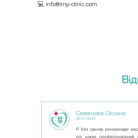
💻 info@imp-clinic.com
Від
Семенова Оксана
20.07.2023
Я без сумніву рекомендую медич
хто шукає професіональний і