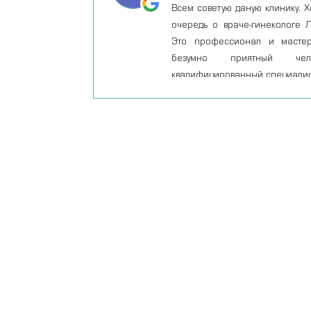
Всем советую даную клинику. Х
очередь о враче-гинекологе 
Это профессионал и мастер
безумно приятный че
квалифицированный специалист
рекомендовать всем. В Киеве