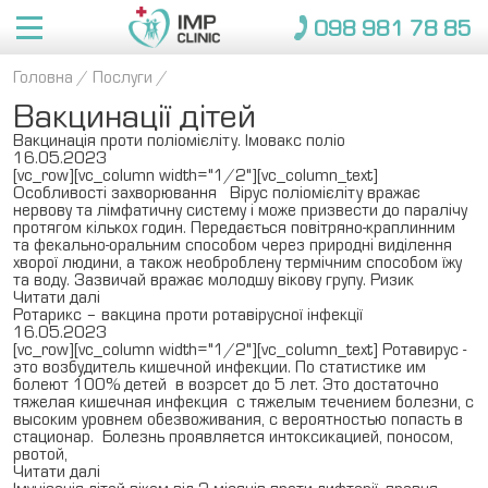
098 981 78 85
Головна
/
Послуги
/
Про IMP
Вакцинації дітей
Послуги
Про нас
Вакцинація проти поліомієліту. Імовакс поліо
16.05.2023
Лікарі
[vc_row][vc_column width="1/2"][vc_column_text]
Переваги
Особливості захворювання Вірус поліомієліту вражає
нервову та лімфатичну систему і може призвести до паралічу
Консультації
Консультації
Медкомісія 
Довідки 
Застрахованим
Дорослі
протягом кількох годин. Передається повітряно-краплинним
Новини
для моряків
для вступу
та фекально-оральним способом через природні виділення
Відгуки
Вакцинації
Вакцинація 
Страхові компанії
хворої людини, а також необроблену термічним способом їжу
дітей
Довідки 
Вакансії
та воду. Зазвичай вражає молодшу вікову групу. Ризик
Контакти
Читати далі
Пакети
для 
Медичні страховки
Ротарикс – вакцина проти ротавірусної інфекції
Пакети
закладів
16.05.2023
098 981 78 85
[vc_row][vc_column width="1/2"][vc_column_text] Ротавирус -
это возбудитель кишечной инфекции. По статистике им
Діти
болеют 100% детей в возрсет до 5 лет. Это достаточно
тяжелая кишечная инфекция с тяжелым течением болезни, с
ЗАПИСАТИСЯ
высоким уровнем обезвоживания, с вероятностью попасть в
стационар. Болезнь проявляется интоксикацией, поносом,
рвотой,
Читати далі
Імунізація дітей віком від 2 місяців проти дифтерії, правця,