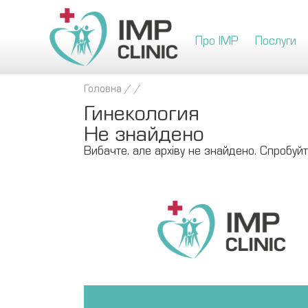
Про IMP
Послуги
Головна
/
/
Гинекология
Не знайдено
Вибачте. але архіву не знайдено. Спробуй